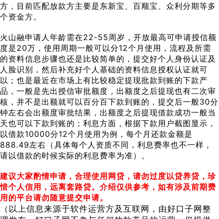
方，目前匹配放款方主要是东新宝、百顺宝、众利分期等多
个资金方。
火山融申请人年龄需在22-55周岁，开放最高可申请授信额
度是20万，使用周期一般可以分12个月使用，流程及所需
的资料信息步骤也还是比较简单的，提交好个人身份认证及
人脸识别，然后补充好个人基础的资料信息授权认证就可
以；也是最近在市场上有比较稳定提现批款到账的下款产
品，一般是先出授信审批额度，出额度之后提现也有二次审
核，并不是出额就可以百分百下款到账的，提交后一般30分
钟左右会出额度审批结果，出额度之后提现借款成功一般当
天也可以下款到账的；利息方面，根据下款用户截图显示，
以借款10000分12个月使用为例，每个月还款金额是
888.49左右（具体每个人资质不同，利息费率也不一样，
请以借款的时候实际的利息费率为准）。
建议大家酌情申请，合理使用网贷，请勿过度以贷养贷，珍
惜个人信用，远离套路贷。介绍仅供参考，如有涉及前期费
用的平台请勿随意提交申请。
（以上信息来源于软件运营方及互联网，由好口子网整