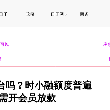
口子
攻略
口子网
商务
口子行情
就可以
应
信用卡
口子知识
请
台吗？时小融额度普遍
，需开会员放款