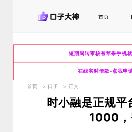
首页
短期周转审核有苹果手机
在线实时借款-点我申
首页
>
口子
> 正文
时小融是正规平
1000