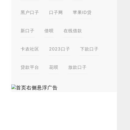
黑户口子
口子网
苹果ID贷
新口子
借呗
在线借款
卡农社区
2023口子
下款口子
贷款平台
花呗
放款口子